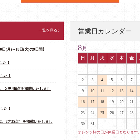
営業日カレンダー
一覧を見る
8
月
日(月)～18日(火)の9日間】
日
月
火
水
木
金
した！
ました！
2
3
4
5
6
7
点、女児用6点を掲載いたしまし
9
10
11
12
13
14
16
17
18
19
20
21
ました！
23
24
25
26
27
28
点、7才25点）を掲載いたしまし
30
31
オレンジ枠の日が休業日となります