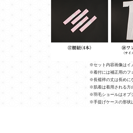
※セット内容画像はイ
※着付には補正用のフ
※長襦袢の丈は長めに
※肌着は着用される方
※羽毛ショールはオプ
※手提げケースの形状