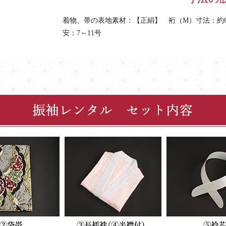
着物、帯の表地素材：【正絹】 裄（M）寸法：約66
安：7～11号