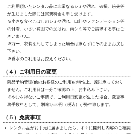
ご利用頂いたレンタル品に非常なるシミや汚れ、破損、紛失等
が生じました際には実費料金を申し受けます。
※小さな食べこぼしのシミや汚れ、口紅やファンデーション等
の付着、小さい範囲での泥はね、雨シミ等でご請求する事はご
ざいません。
※万一、衣装を汚してしまった場合は擦らずにそのままお戻し
下さい。
※香水のご利用はお控えください。
（４）ご利用日の変更
商品予約管理(他のお客様のご利用)の特性上、原則承っており
ません。ご利用日は十分ご確認の上、お申込み下さい。
※やむを得ないご事情で、ご利用日変更が生じた場合、変更事
務手数料として、別途1,650円（税込）が発生致します。
（５）免責事項
レンタル品がお手元に届きましたら、すぐに開封し内容のご確認