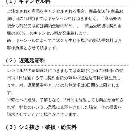
（１）キャンセル料
ご注文された商品をキャンセルされる場合、商品発送前(商品お
届け日の4日前)まではキャンセル料は頂きません。「商品発送
後から商品受取前は契約金額の30％」、「商品受取後は契約金
額の100％」のキャンセル料が発生致します。
尚、キャンセルによってご返金が生じる場合の振込手数料はお
客様負担とさせて頂きます。
（２）遅延延滞料
レンタル品の返却遅延につきましては返却予定日(ご利用日の翌
日)を1日経過する毎に契約金額の30％の遅延延滞料が発生致し
ます。尚、遅延延滞料としての加算請求は3日間を上限としま
す。
※弊社への連絡、了解もなく、3日間を経過しても商品が返却さ
れず、弊社のレンタル業務に支障をきたした場合、その損害を
請求させていただく場合がございます。
（３）シミ抜き・破損・紛失料