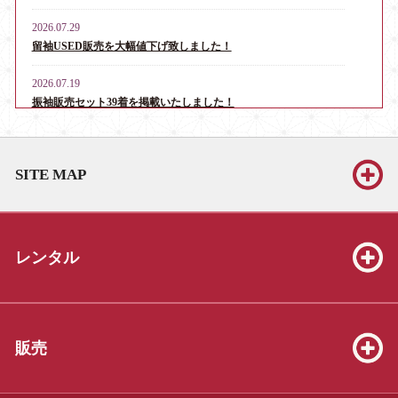
2026.07.29
留袖USED販売を大幅値下げ致しました！
2026.07.19
振袖販売セット39着を掲載いたしました！
2026.06.13
お宮参り・産着レンタル男児用16点、女児用6点を掲載いたしま
SITE MAP
した！
2026.06.13
振袖販売セット39着を掲載いたしました！
レンタル
2026.06.13
七五三販売セット（3才8点、5才19点、7才25点）を掲載いたしま
した！
2026.05.23
販売
振袖販売セット39着を掲載いたしました！