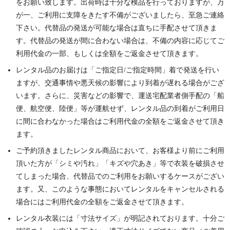
をお願い致します。出荷時は十分な検品を行っておりますが、万
が一、ご利用に支障をきたす不備がございましたら、至急ご連絡
下さい。代替品の発送が可能な場合は直ちに手配させて頂きま
す。代替品の発送が間に合わない場合は、不備の内容に応じてご
利用代金の一部、もしくは全額をご返金させて頂きます。
レンタル品のお届けは「ご指定日/ご指定時間」着で発送を行い
ますが、交通事情や悪天候の影響により到着が遅れる場合がござ
います。さらに、災害などの影響で、運送宅配業者側手配の「船
便、航空便、陸便」等が運航せず、レンタル品の到着がご利用日
に間に合わなかった場合はご利用代金の全額をご返金させて頂き
ます。
ご予約頂きましたレンタル商品において、お客様より前にご利用
頂いた方が「シミや汚れ」「キズや穴あき」等で衣装を破損させ
てしまった場合、代替品でのご利用をお願いするケースがござい
ます。又、このような事態においてレンタルをキャンセルされる
場合にはご利用代金の全額をご返金させて頂きます。
レンタル衣装には「寸法サイズ」が明記されております。十分ご