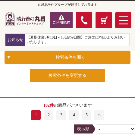
丸昌北千住グループが運営しております
【夏期休業8月10日～18日の9日間】ご注文はWEBよりお願い
お知らせ
いたします。
検索条件を開く
検索条件を変更する
182件
の商品がございます
1
2
3
4
5
表示順