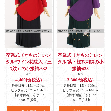
卒業式〔きもの〕レン
卒業式〔きもの〕レン
タル/ワイン花紋入（三
タル/紫・桜衿刺繍の小
ﾂ紋）の小振袖/632
振袖/633
632
633
4,400円(税込)
3,300円(税込)
身長目安：151～164cm
身長目安：151～169cm
ヒップ目安：78～104cm
ヒップ目安：78～104cm
【参考価格】袴は352
【参考価格】袴は372
8,000円(税別)
9,500円(税別)