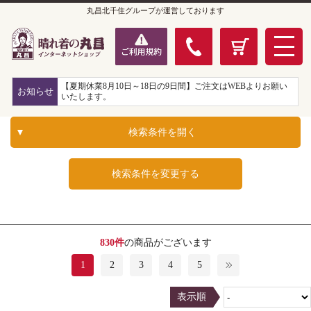
丸昌北千住グループが運営しております
【夏期休業8月10日～18日の9日間】ご注文はWEBよりお願い
お知らせ
いたします。
検索条件を開く
検索条件を変更する
830件
の商品がございます
1
2
3
4
5
表示順