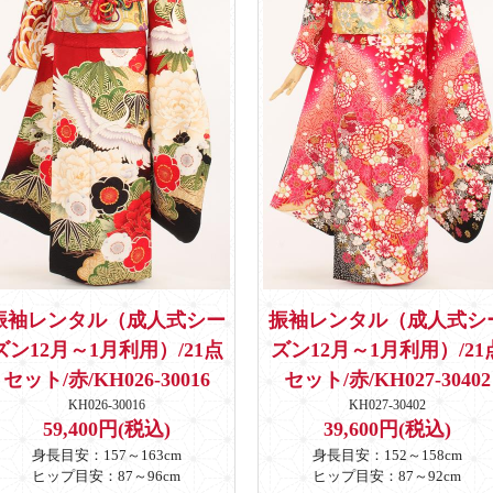
振袖レンタル（成人式シー
振袖レンタル（成人式シ
ズン12月～1月利用）/21点
ズン12月～1月利用）/21
セット/赤/KH026-30016
セット/赤/KH027-30402
KH026-30016
KH027-30402
59,400円(税込)
39,600円(税込)
身長目安：157～163cm
身長目安：152～158cm
ヒップ目安：87～96cm
ヒップ目安：87～92cm