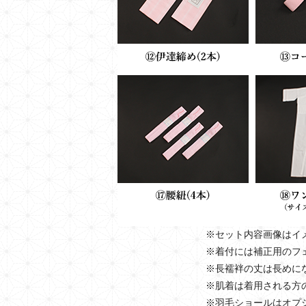
※セット内容画像はイ
※着付には補正用のフ
※長襦袢の丈は長めに
※肌着は着用される方
※羽毛ショールはオプ