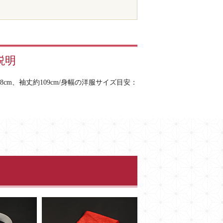
説明
cm、袖丈約109cm/身幅の洋服サイズ目安：