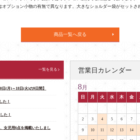
はオプション小物の有無で異なります。大きなショルダー袋がセットさ
商品一覧へ戻る
営業日カレンダー
一覧を見る
8
月
日(月)～18日(火)の9日間】
日
月
火
水
木
金
した！
ました！
2
3
4
5
6
7
点、女児用6点を掲載いたしまし
9
10
11
12
13
14