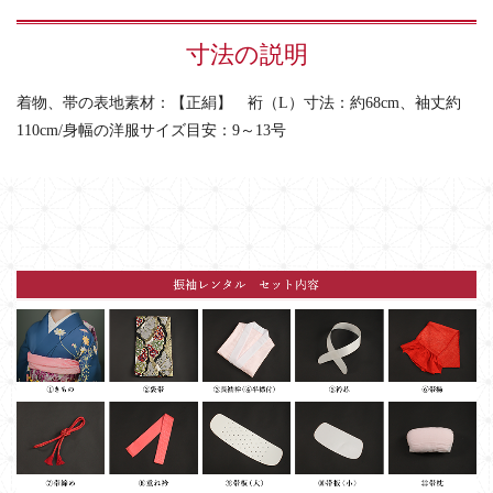
寸法の説明
着物、帯の表地素材：【正絹】 裄（L）寸法：約68cm、袖丈約
110cm/身幅の洋服サイズ目安：9～13号