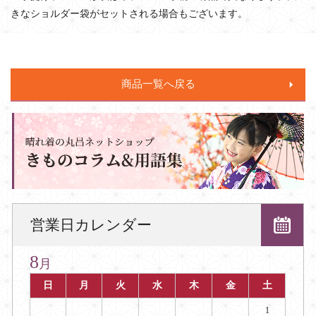
きなショルダー袋がセットされる場合もございます。
商品一覧へ戻る
営業日カレンダー
8
月
日
月
火
水
木
金
土
1