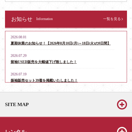
お知らせ
Information
一覧を見る
2026.08.01
夏期休業のお知らせ！【2026年8月10日(月)～18日(火)の9日間】
2026.07.29
留袖USED販売を大幅値下げ致しました！
2026.07.19
振袖販売セット39着を掲載いたしました！
2026.06.13
お宮参り・産着レンタル男児用16点、女児用6点を掲載いたしま
SITE MAP
した！
2026.06.13
振袖販売セット39着を掲載いたしました！
レンタル