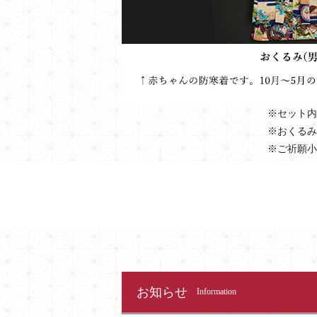
※セット内
※おくるみ
※ご祈願小
お知らせ
Information