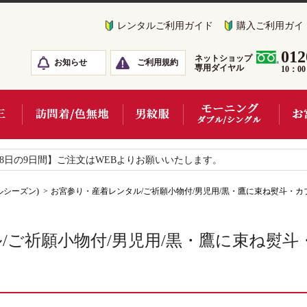
レンタルご利用ガイド
購入ご利用ガイ
012
ネットショップ
お知らせ
ご利用規約
専用ダイヤル
10：0
18日の9日間】ご注文はWEBよりお願いいたします。
ルシーズン)
お宮参り・産着レンタル/ご祈願小物付/男児用/黒・鷹に束ね熨斗・カブト
ご祈願小物付/男児用/黒・鷹に束ね熨斗・