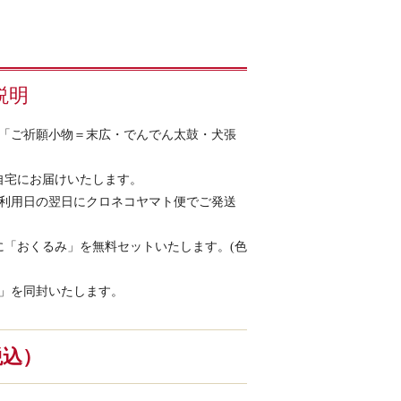
説明
「ご祈願小物＝末広・でんでん太鼓・犬張
自宅にお届けいたします。
利用日の翌日にクロネコヤマト便でご発送
に「おくるみ」を無料セットいたします。(色
」を同封いたします。
（税込）