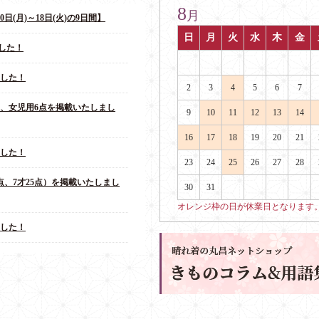
8
月
日(月)～18日(火)の9日間】
日
月
火
水
木
金
した！
ました！
2
3
4
5
6
7
点、女児用6点を掲載いたしまし
9
10
11
12
13
14
16
17
18
19
20
21
ました！
23
24
25
26
27
28
点、7才25点）を掲載いたしまし
30
31
オレンジ枠の日が休業日となります
ました！
しました！
28日(日)～2026年1月3日(土)