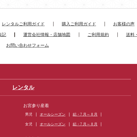
しました！
レンタルご利用ガイド
購入ご利用ガイド
お客様の声
表記
運営会社情報・店舗地図
ご利用規約
送料
お問い合わせフォーム
レンタル
お宮参り産着
男児
オールシーズン
絽・7 月～ 8 月
女児
オールシーズン
絽・7 月～ 8 月