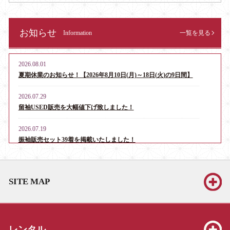
お知らせ
Information
一覧を見る
2026.08.01
夏期休業のお知らせ！【2026年8月10日(月)～18日(火)の9日間】
2026.07.29
留袖USED販売を大幅値下げ致しました！
2026.07.19
振袖販売セット39着を掲載いたしました！
2026.06.13
お宮参り・産着レンタル男児用16点、女児用6点を掲載いたしま
SITE MAP
した！
2026.06.13
振袖販売セット39着を掲載いたしました！
レンタル