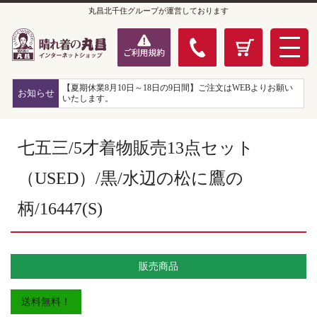
丸昌北千住グループが運営しております
【夏期休業8月10日～18日の9日間】ご注文はWEBよりお願い
お知らせ
いたします。
七五三/5才着物販売13点セット
（USED）/黒/水辺の松に鷹の
柄/16447(S)
販売商品
送料無料！