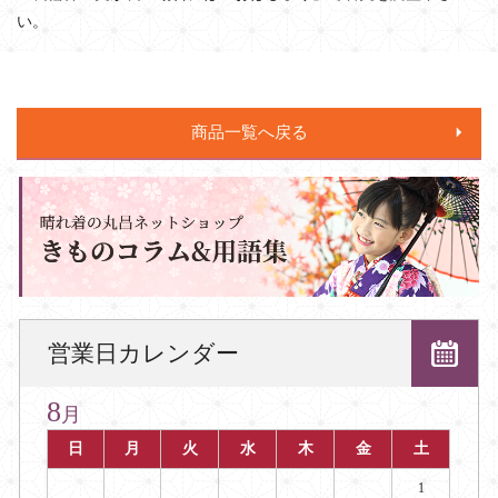
い。
商品一覧へ戻る
営業日カレンダー
8
月
日
月
火
水
木
金
土
1