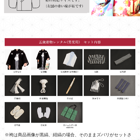
※袴は商品画像が黒縞、紺縞の場合、そのままズバリがセットさ