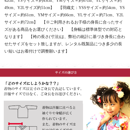
42cm、YSサイズ＝約45cm、YMサイズ＝約47cm、YLサイズ＝約
49cm、Y2Lサイズ約51cm】 【羽織丈：YSSサイズ＝約54cm、YS
サイズ＝約61cm、YMサイズ＝約66cm、YLサイズ＝約71cm、Y2L
サイズ＝約72cm】 【※ご利用されるお子様の身長に合ったサイ
ズがある商品をお選びください】 【身幅は標準体型での対応と
なります】 【袴の長さ(寸法)は、弊社の統計に基づき身長に合わ
せたサイズをセット致しますが、レンタル既製品につき多少の長
い短いはお着付けで調整願います】