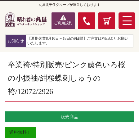
丸昌北千住グループが運営しております
【夏期休業8月10日～18日の9日間】ご注文はWEBよりお願い
お知らせ
いたします。
卒業袴/特別販売/ピンク藤色いろ桜
の小振袖/紺桜蝶刺しゅうの
袴/12072/2926
販売商品
送料無料！