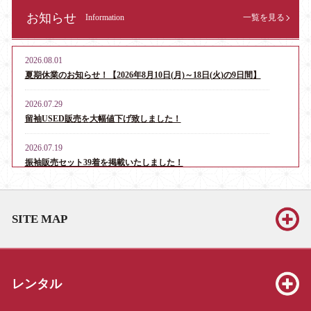
お知らせ
Information
一覧を見る
2026.08.01
夏期休業のお知らせ！【2026年8月10日(月)～18日(火)の9日間】
2026.07.29
留袖USED販売を大幅値下げ致しました！
2026.07.19
振袖販売セット39着を掲載いたしました！
2026.06.13
お宮参り・産着レンタル男児用16点、女児用6点を掲載いたしま
SITE MAP
した！
2026.06.13
振袖販売セット39着を掲載いたしました！
レンタル
2026.06.13
七五三販売セット（3才8点、5才19点、7才25点）を掲載いたしま