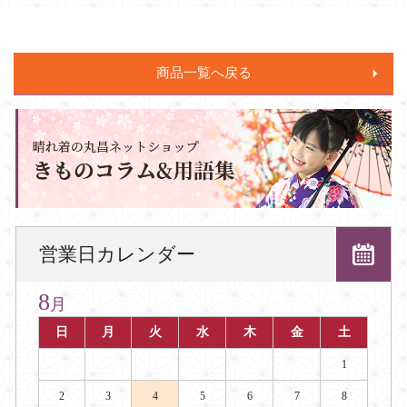
商品一覧へ戻る
営業日カレンダー
8
月
日
月
火
水
木
金
土
1
2
3
4
5
6
7
8