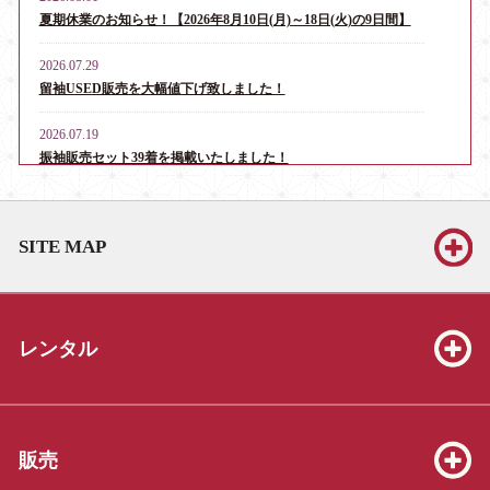
夏期休業のお知らせ！【2026年8月10日(月)～18日(火)の9日間】
2026.07.29
留袖USED販売を大幅値下げ致しました！
2026.07.19
振袖販売セット39着を掲載いたしました！
2026.06.13
お宮参り・産着レンタル男児用16点、女児用6点を掲載いたしま
SITE MAP
した！
2026.06.13
振袖販売セット39着を掲載いたしました！
レンタル
2026.06.13
七五三販売セット（3才8点、5才19点、7才25点）を掲載いたしま
した！
2026.05.23
販売
振袖販売セット39着を掲載いたしました！