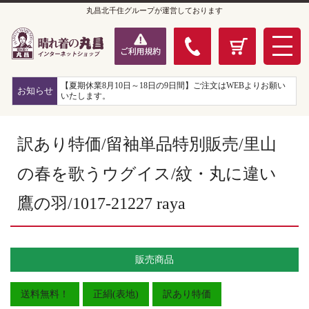
丸昌北千住グループが運営しております
【夏期休業8月10日～18日の9日間】ご注文はWEBよりお願い
お知らせ
いたします。
訳あり特価/留袖単品特別販売/里山
の春を歌うウグイス/紋・丸に違い
鷹の羽/1017-21227 raya
販売商品
送料無料！
正絹(表地)
訳あり特価