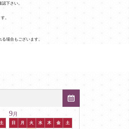
確認下さい。
ます。
れる場合もございます。
9
月
土
日
月
火
水
木
金
土