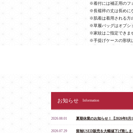
※着付には補正用のフ
※長襦袢の丈は長めに
※肌着は着用される方
※草履バッグはオプシ
※家紋はご指定できま
※手提げケースの形状
お知らせ
Information
2026.08.01
夏期休業のお知らせ！【2026年8月10
2026.07.29
留袖USED販売を大幅値下げ致しま