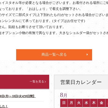
ェイスタオル等が必要となる場合がございます。お着付される場所にご
なっております。「おはしょり」で着丈を調整下さい。
のサイズで二部式タイプ(上下別れたもの)がセットされる場合がござい
ョンレンタルにて承っております。(タイプはお任せです)
せん。貼紋もお断りさせて頂いております。
はオプション小物の有無で異なります。大きなショルダー袋がセットさ
商品一覧へ戻る
営業日カレンダー
一覧を見る
8
月
日(月)～18日(火)の9日間】
日
月
火
水
木
金
した！