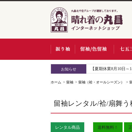
【夏期休業8月10日～
お知らせ
ホーム
留袖
留袖（袷・オールシーズン）
留袖レンタル/袷/扇舞う
レンタル商品
送料無料！
正