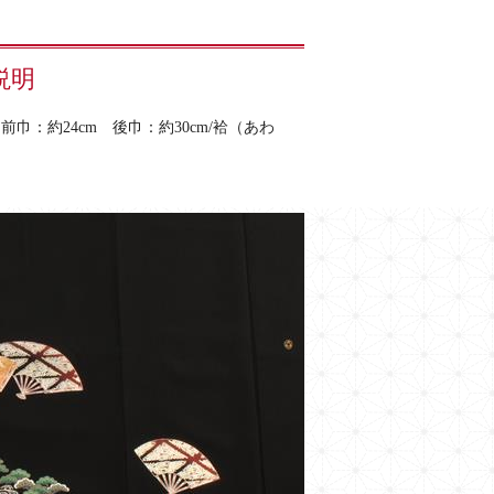
説明
巾：約24cm 後巾：約30cm/袷（あわ