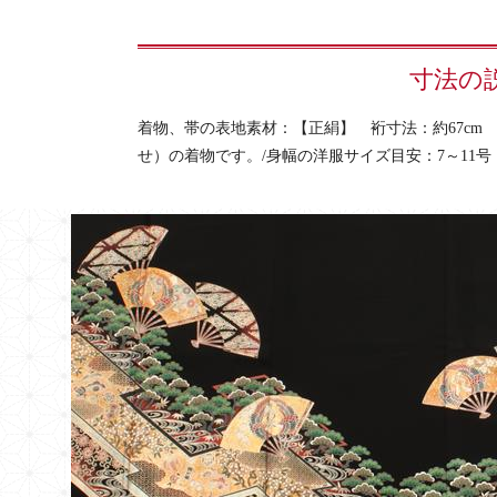
寸法の
着物、帯の表地素材：【正絹】 裄寸法：約67cm 前
せ）の着物です。/身幅の洋服サイズ目安：7～11号