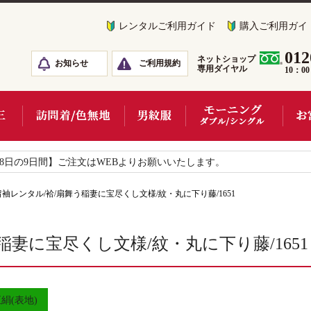
レンタルご利用ガイド
購入ご利用ガイ
012
ネットショップ
お知らせ
ご利用規約
専用ダイヤル
10：0
18日の9日間】ご注文はWEBよりお願いいたします。
留袖レンタル/袷/扇舞う稲妻に宝尽くし文様/紋・丸に下り藤/1651
稲妻に宝尽くし文様/紋・丸に下り藤/1651
絹(表地)