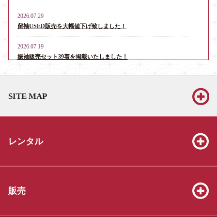
2026.07.29
留袖USED販売を大幅値下げ致しました！
2026.07.19
振袖販売セット39着を掲載いたしました！
2026.06.13
お宮参り・産着レンタル男児用16点、女児用6点を掲載いたしま
SITE MAP
した！
2026.06.13
振袖販売セット39着を掲載いたしました！
レンタル
2026.06.13
七五三販売セット（3才8点、5才19点、7才25点）を掲載いたしま
した！
2026.05.23
販売
振袖販売セット39着を掲載いたしました！