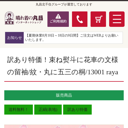
丸昌北千住グループが運営しております
【夏期休業8月10日～18日の9日間】ご注文はWEBよりお願い
お知らせ
いたします。
訳あり特価！束ね熨斗に花車の文様
の留袖/紋・丸に五三の桐/13001 raya
販売商品
送料無料！
正絹(表地)
訳あり特価