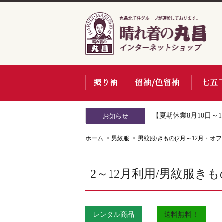
【夏期休業8月10日～
お知らせ
ホーム
男紋服
男紋服/きもの(2月～12月・オ
2～12月利用/男紋服きもの
レンタル商品
送料無料！