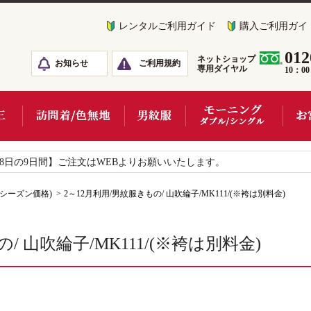
レンタルご利用ガイド
購入ご利用ガイ
012
ネットショップ
お知らせ
ご利用規約
専用ダイヤル
10：0
18日の9日間】ご注文はWEBよりお願いいたします。
フシーズン価格)
2～12月利用/男紋服きもの/ 山吹綸子/MK111/(※袴は別料金)
/ 山吹綸子/MK111/(※袴は別料金)