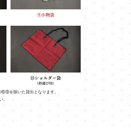
③⑥⑨を除いた貸出となります。
い。