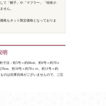
して「帽子」や「マフラー」「特殊小
ません。
価格もネット限定価格となっておりま
説明
法：裄5号＝約68cm、裄6号＝約70ｃ
76cm、裄10号＝約78ｃｍ、裄11号＝約
いものは在庫自体がございませんので、ご注