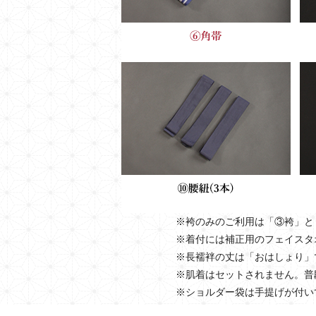
※袴のみのご利用は「③袴」と
※着付には補正用のフェイスタ
※長襦袢の丈は「おはしょり」
※肌着はセットされません。普
※ショルダー袋は手提げが付い