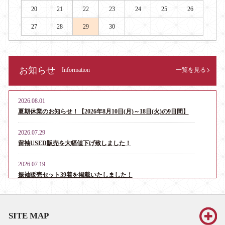
20
21
22
23
24
25
26
27
28
29
30
お知らせ
Information
一覧を見る
2026.08.01
夏期休業のお知らせ！【2026年8月10日(月)～18日(火)の9日間】
2026.07.29
留袖USED販売を大幅値下げ致しました！
2026.07.19
振袖販売セット39着を掲載いたしました！
2026.06.13
お宮参り・産着レンタル男児用16点、女児用6点を掲載いたしま
SITE MAP
した！