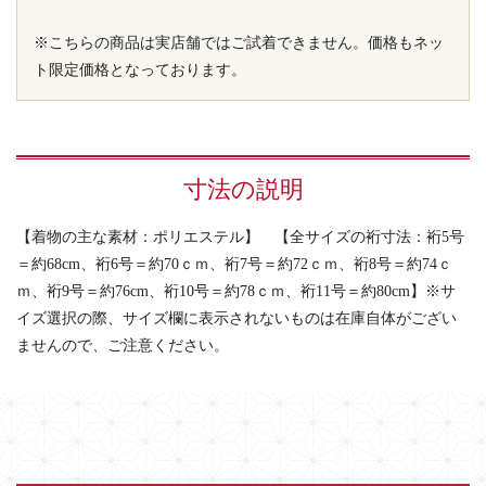
※こちらの商品は実店舗ではご試着できません。価格もネッ
ト限定価格となっております。
寸法の説明
【着物の主な素材：ポリエステル】 【全サイズの裄寸法：裄5号
＝約68cm、裄6号＝約70ｃｍ、裄7号＝約72ｃｍ、裄8号＝約74ｃ
ｍ、裄9号＝約76cm、裄10号＝約78ｃｍ、裄11号＝約80cm】※サ
イズ選択の際、サイズ欄に表示されないものは在庫自体がござい
ませんので、ご注意ください。