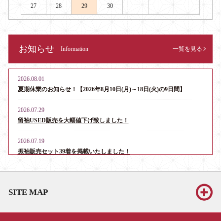
27
28
29
30
お知らせ
Information
一覧を見る
2026.08.01
夏期休業のお知らせ！【2026年8月10日(月)～18日(火)の9日間】
2026.07.29
留袖USED販売を大幅値下げ致しました！
2026.07.19
振袖販売セット39着を掲載いたしました！
2026.06.13
お宮参り・産着レンタル男児用16点、女児用6点を掲載いたしま
SITE MAP
した！
2026.06.13