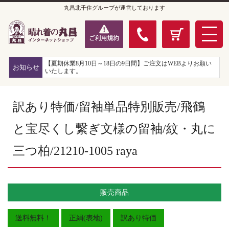
丸昌北千住グループが運営しております
【夏期休業8月10日～18日の9日間】ご注文はWEBよりお願い
お知らせ
いたします。
訳あり特価/留袖単品特別販売/飛鶴
と宝尽くし繋ぎ文様の留袖/紋・丸に
三つ柏/21210-1005 raya
販売商品
送料無料！
正絹(表地)
訳あり特価