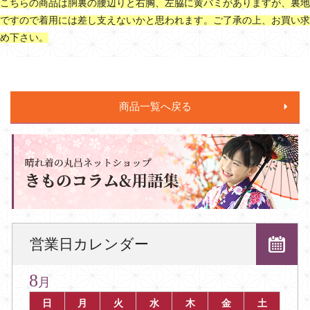
こちらの商品は胴裏の腰辺りと右胸、左脇に黄バミがありますが、裏地
ですので着用には差し支えないかと思われます。ご了承の上、お買い求
め下さい。
商品一覧へ戻る
営業日カレンダー
8
月
日
月
火
水
木
金
土