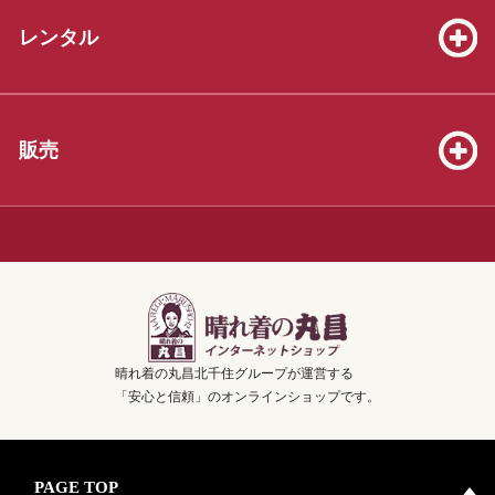
振袖販売セット39着を掲載いたしました！
レンタル
2026.06.13
七五三販売セット（3才8点、5才19点、7才25点）を掲載いたしま
した！
2026.05.23
販売
振袖販売セット39着を掲載いたしました！
2026.04.04
3才着物販売セット20着を掲載いたしました！
2025.12.07
年末年始休業のお知らせ！【2025年12月28日(日)～2026年1月3日
(土)の7日間】
晴れ着の丸昌北千住グループが運営する
2025.10.26
「安心と信頼」のオンラインショップです。
卒業袴販売セット50着を掲載いたしました！
PAGE TOP