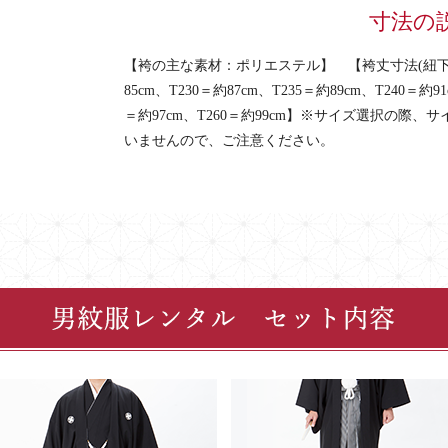
寸法の
【袴の主な素材：ポリエステル】 【袴丈寸法(紐下の長
85cm、T230＝約87cm、T235＝約89cm、T240＝約91
＝約97cm、T260＝約99cm】※サイズ選択の際
いませんので、ご注意ください。