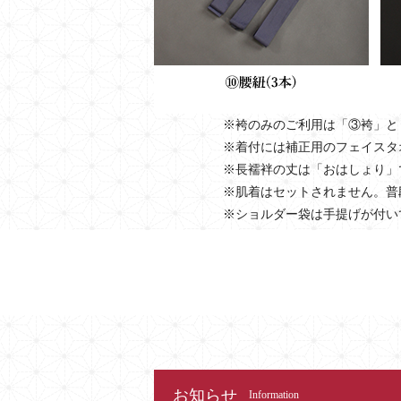
※袴のみのご利用は「③袴」と
※着付には補正用のフェイスタ
※長襦袢の丈は「おはしょり」
※肌着はセットされません。普
※ショルダー袋は手提げが付い
お知らせ
Information