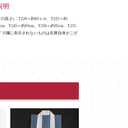
説明
さ)：T220＝約83ｃｍ、T225＝約
cm、T245＝約93cm、T250＝約95cm、T255
、サイズ欄に表示されないものは在庫自体がござ