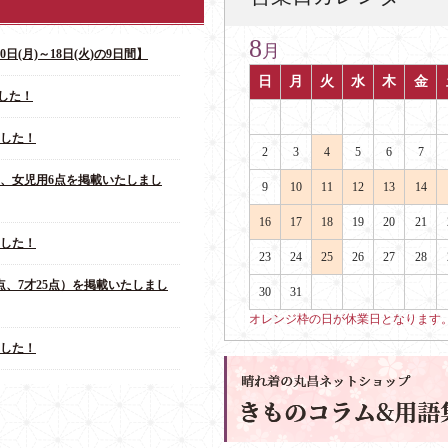
8
月
日(月)～18日(火)の9日間】
日
月
火
水
木
金
した！
ました！
2
3
4
5
6
7
点、女児用6点を掲載いたしまし
9
10
11
12
13
14
16
17
18
19
20
21
ました！
23
24
25
26
27
28
点、7才25点）を掲載いたしまし
30
31
オレンジ枠の日が休業日となります
ました！
しました！
28日(日)～2026年1月3日(土)