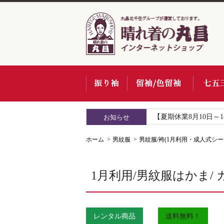
【夏期休業8月10日～
お知らせ
ホーム
男紋服
男紋服/袴(1月利用・成人式シー
1月利用/男紋服はかま/ カ
レンタル商品
送料無料！