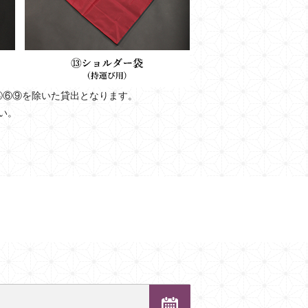
③⑥⑨を除いた貸出となります。
い。