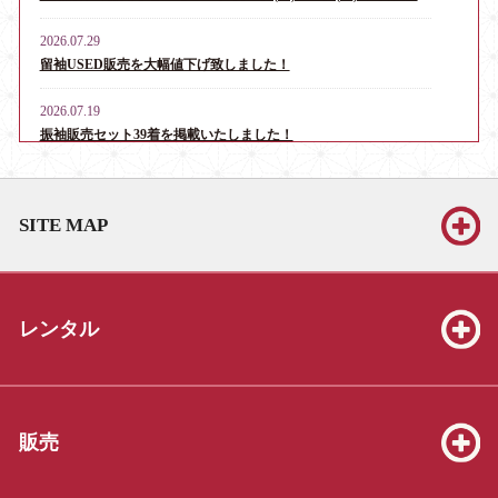
2026.07.29
留袖USED販売を大幅値下げ致しました！
2026.07.19
振袖販売セット39着を掲載いたしました！
2026.06.13
お宮参り・産着レンタル男児用16点、女児用6点を掲載いたしま
SITE MAP
した！
2026.06.13
振袖販売セット39着を掲載いたしました！
レンタル
2026.06.13
七五三販売セット（3才8点、5才19点、7才25点）を掲載いたしま
した！
2026.05.23
販売
振袖販売セット39着を掲載いたしました！