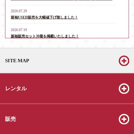
2026.07.29
留袖USED販売を大幅値下げ致しました！
2026.07.19
振袖販売セット39着を掲載いたしました！
2026.06.13
お宮参り・産着レンタル男児用16点、女児用6点を掲載いたしま
SITE MAP
した！
2026.06.13
振袖販売セット39着を掲載いたしました！
レンタル
2026.06.13
七五三販売セット（3才8点、5才19点、7才25点）を掲載いたしま
した！
2026.05.23
販売
振袖販売セット39着を掲載いたしました！