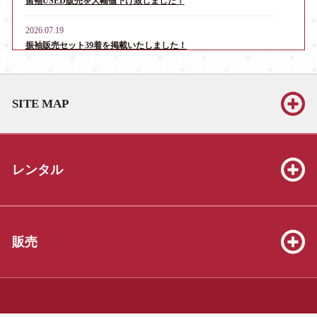
留袖USED販売を大幅値下げ致しました！
2026.07.19
振袖販売セット39着を掲載いたしました！
2026.06.13
お宮参り・産着レンタル男児用16点、女児用6点を掲載いたしま
SITE MAP
した！
2026.06.13
振袖販売セット39着を掲載いたしました！
レンタル
2026.06.13
七五三販売セット（3才8点、5才19点、7才25点）を掲載いたしま
した！
2026.05.23
販売
振袖販売セット39着を掲載いたしました！
2026.04.04
3才着物販売セット20着を掲載いたしました！