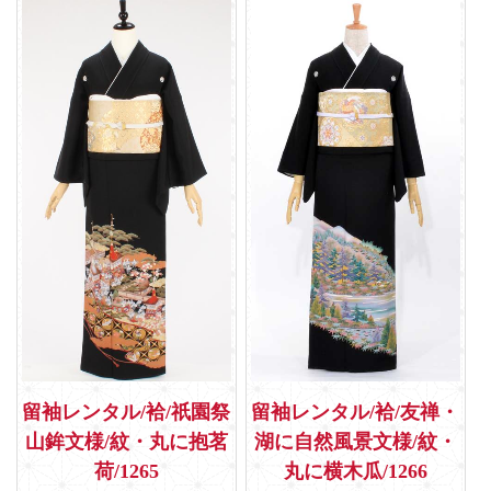
留袖レンタル/袷/祇園祭
留袖レンタル/袷/友禅・
山鉾文様/紋・丸に抱茗
湖に自然風景文様/紋・
荷/1265
丸に横木瓜/1266