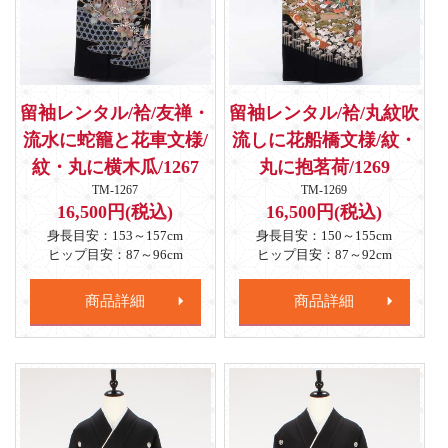
留袖レンタル/袷/友禅・
留袖レンタル/袷/丸紋吹
流水に蛇籠と花車文様/
流しに花船橋文様/紋・
紋・丸に横木瓜/1267
丸に抱茗荷/1269
TM-1267
TM-1269
16,500円(税込)
16,500円(税込)
身長目安：153～157cm
身長目安：150～155cm
ヒップ目安：87～96cm
ヒップ目安：87～92cm
商品詳細
商品詳細