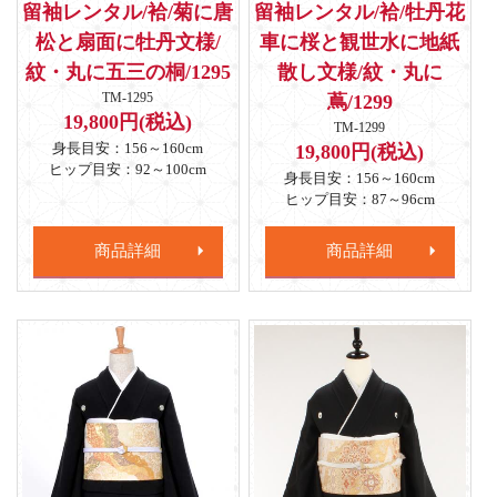
留袖レンタル/袷/菊に唐
留袖レンタル/袷/牡丹花
松と扇面に牡丹文様/
車に桜と観世水に地紙
紋・丸に五三の桐/1295
散し文様/紋・丸に
TM-1295
蔦/1299
19,800円(税込)
TM-1299
身長目安：156～160cm
19,800円(税込)
ヒップ目安：92～100cm
身長目安：156～160cm
ヒップ目安：87～96cm
商品詳細
商品詳細