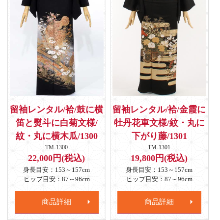
留袖レンタル/袷/鼓に横
留袖レンタル/袷/金霞に
笛と熨斗に白菊文様/
牡丹花車文様/紋・丸に
紋・丸に横木瓜/1300
下がり藤/1301
TM-1300
TM-1301
22,000円(税込)
19,800円(税込)
身長目安：153～157cm
身長目安：153～157cm
ヒップ目安：87～96cm
ヒップ目安：87～96cm
商品詳細
商品詳細