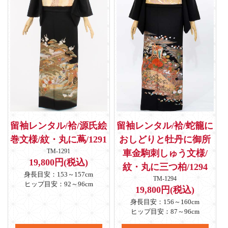
留袖レンタル/袷/源氏絵
留袖レンタル/袷/蛇籠に
巻文様/紋・丸に蔦/1291
おしどりと牡丹に御所
TM-1291
車金駒刺しゅう文様/
19,800円(税込)
紋・丸に三つ柏/1294
身長目安：153～157cm
TM-1294
ヒップ目安：92～96cm
19,800円(税込)
身長目安：156～160cm
ヒップ目安：87～96cm