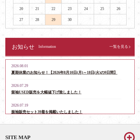
20
21
22
23
24
25
26
27
28
29
30
お知らせ
Information
一覧を見る
2026.08.01
夏期休業のお知らせ！【2026年8月10日(月)～18日(火)の9日間】
2026.07.29
留袖USED販売を大幅値下げ致しました！
2026.07.19
振袖販売セット39着を掲載いたしました！
2026.06.13
お宮参り・産着レンタル男児用16点、女児用6点を掲載いたしま
SITE MAP
した！