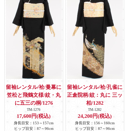
留袖レンタル/袷/曼幕に
留袖レンタル/袷/孔雀に
笠松と飛鶴文様/紋・丸
正倉院柄/紋：丸に 三ッ
に五三の桐/1276
柏/1282
TM-1276
TM-1282
17,600円(税込)
24,200円(税込)
身長目安：153～157cm
身長目安：156～160cm
ヒップ目安：87～96cm
ヒップ目安：87～96cm