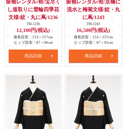
留袖レンタル/袷/宝尽く
留袖レンタル/袷/京橋に
し道取りに雪輪四季花
流水と梅菊文様/紋・丸
文様/紋・丸に蔦/1236
に蔦/1243
TM-1236
TM-1243
12,100円(税込)
16,500円(税込)
身長目安：153～157cm
身長目安：153～157cm
ヒップ目安：87～96cm
ヒップ目安：87～92cm
商品詳細
商品詳細