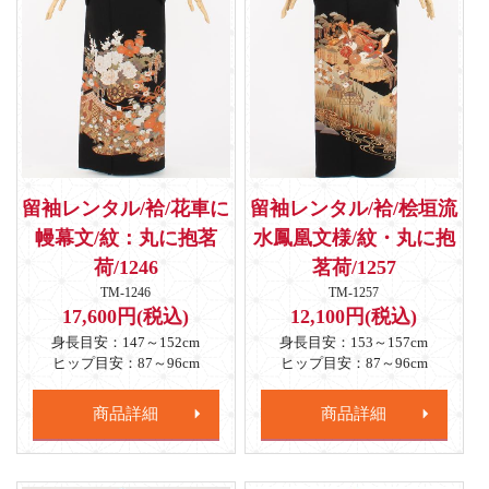
留袖レンタル/袷/花車に
留袖レンタル/袷/桧垣流
幔幕文/紋：丸に抱茗
水鳳凰文様/紋・丸に抱
荷/1246
茗荷/1257
TM-1246
TM-1257
17,600円(税込)
12,100円(税込)
身長目安：147～152cm
身長目安：153～157cm
ヒップ目安：87～96cm
ヒップ目安：87～96cm
商品詳細
商品詳細