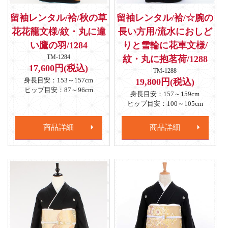
留袖レンタル/袷/秋の草
留袖レンタル/袷/☆腕の
花花籠文様/紋・丸に違
長い方用/流水におしど
い鷹の羽/1284
りと雪輪に花車文様/
TM-1284
紋・丸に抱茗荷/1288
17,600円(税込)
TM-1288
身長目安：153～157cm
19,800円(税込)
ヒップ目安：87～96cm
身長目安：157～159cm
ヒップ目安：100～105cm
商品詳細
商品詳細