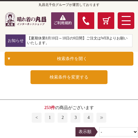
丸昌北千住グループが運営しております
【夏期休業8月10日～18日の9日間】ご注文はWEBよりお願い
お知らせ
いたします。
検索条件を開く
検索条件を変更する
253件
の商品がございます
<
1
2
3
4
表示順